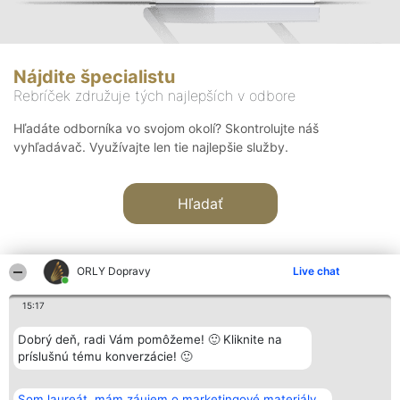
Nájdite špecialistu
Rebríček združuje tých najlepších v odbore
Hľadáte odborníka vo svojom okolí? Skontrolujte náš
vyhľadávač. Využívajte len tie najlepšie služby.
Hľadať
ORLY Dopravy
Live chat
15:17
Organizátor hodnotenia
Hodnotenie
Kontakt
Dobrý deň, radi Vám pomôžeme! 🙂 Kliknite na
Bright Side Solutions sp. z o.
Laureáti
Kontakt
príslušnú tému konverzácie! 🙂
o. sp. k.
Lista
ul. Ruska 22
wszystkich
Wrocław 50-079
Laureatów
Som laureát, mám záujem o marketingové materiály