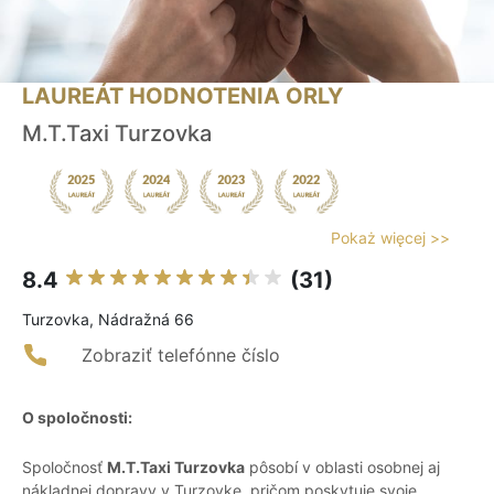
LAUREÁT HODNOTENIA ORLY
M.T.Taxi Turzovka
Pokaż więcej >>
8.4
(31)
Turzovka, Nádražná 66
Zobraziť telefónne číslo
O spoločnosti:
Spoločnosť
M.T.Taxi Turzovka
pôsobí v oblasti osobnej aj
nákladnej dopravy v Turzovke, pričom poskytuje svoje