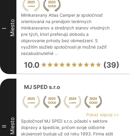
Minikaravany Atlas Camper je spoločnosť
orientovaná na prenájom terénnych
Miesto
minikaravanov a strešných stanov vhodných
I
pre tých, ktorí preferujú slobodu a
objavovanie prírody bez obmedzení. S
využitím služieb spoločnosti je možné zažiť
nezabudnuteľné ...
10.0
(39)
MJ SPED s.r.o
Pokaż więcej >>
Miesto
Spoločnosť MJ SPED s.r.o. pôsobí v sektore
II
dopravy a špedície, pričom svoje odborné
skúsenosti buduje už od roku 1993. Firma sídli