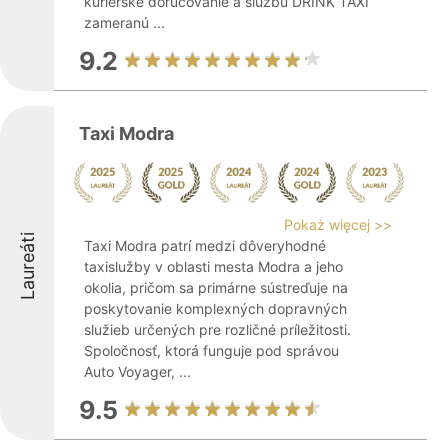
kuriérske doručovanie a službu DRINK TAXI
zameranú ...
9.2
Taxi Modra
Pokaż więcej >>
Laureáti
Taxi Modra patrí medzi dôveryhodné
taxislužby v oblasti mesta Modra a jeho
okolia, pričom sa primárne sústreďuje na
poskytovanie komplexných dopravných
služieb určených pre rozličné príležitosti.
Spoločnosť, ktorá funguje pod správou
Auto Voyager, ...
9.5