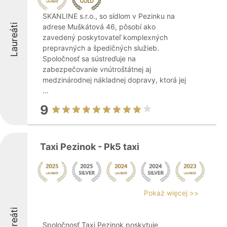
SKANLINE s.r.o., so sídlom v Pezinku na
Laureáti
adrese Muškátová 46, pôsobí ako
zavedený poskytovateľ komplexných
prepravných a špedičných služieb.
Spoločnosť sa sústreďuje na
zabezpečovanie vnútroštátnej aj
medzinárodnej nákladnej dopravy, ktorá jej
...
9
Taxi Pezinok - Pk5 taxi
Pokaż więcej >>
Laureáti
Spoločnosť Taxi Pezinok poskytuje