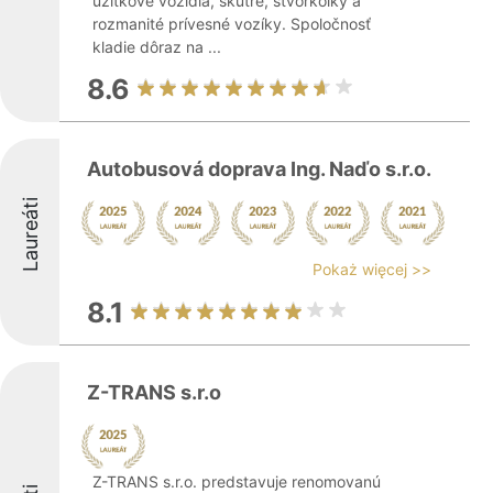
úžitkové vozidlá, skútre, štvorkolky a
rozmanité prívesné vozíky. Spoločnosť
kladie dôraz na ...
8.6
Autobusová doprava Ing. Naďo s.r.o.
Laureáti
Pokaż więcej >>
8.1
Z-TRANS s.r.o
Z-TRANS s.r.o. predstavuje renomovanú