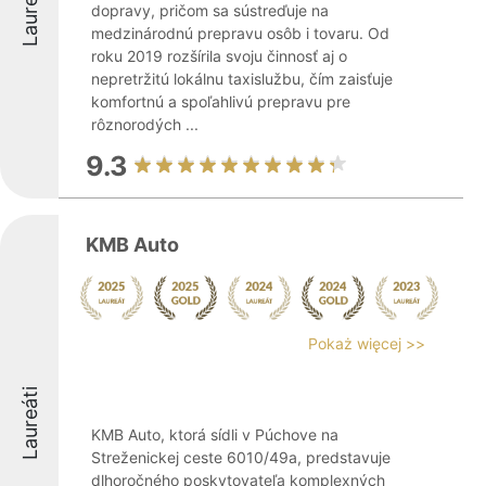
Laureáti
dopravy, pričom sa sústreďuje na
medzinárodnú prepravu osôb i tovaru. Od
roku 2019 rozšírila svoju činnosť aj o
nepretržitú lokálnu taxislužbu, čím zaisťuje
komfortnú a spoľahlivú prepravu pre
rôznorodých ...
9.3
KMB Auto
Pokaż więcej >>
Laureáti
KMB Auto, ktorá sídli v Púchove na
Streženickej ceste 6010/49a, predstavuje
dlhoročného poskytovateľa komplexných