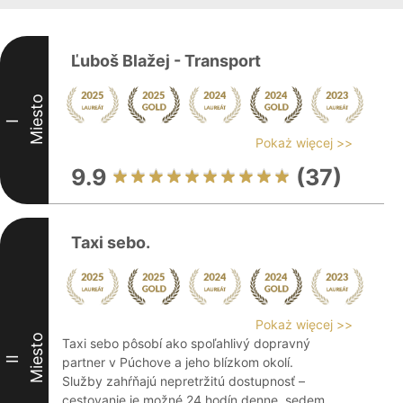
Ľuboš Blažej - Transport
Miesto
I
Pokaż więcej >>
9.9
(37)
Taxi sebo.
Pokaż więcej >>
Miesto
Taxi sebo pôsobí ako spoľahlivý dopravný
II
partner v Púchove a jeho blízkom okolí.
Služby zahŕňajú nepretržitú dostupnosť –
cestovanie je možné 24 hodín denne, sedem