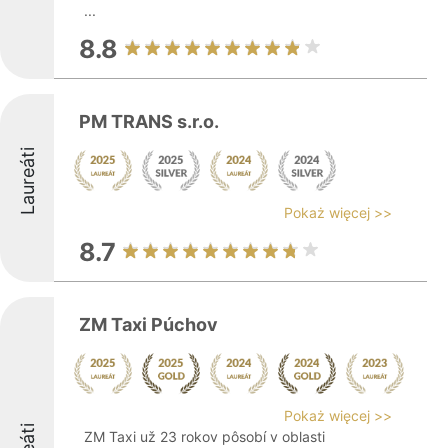
...
8.8
PM TRANS s.r.o.
Laureáti
Pokaż więcej >>
8.7
ZM Taxi Púchov
Pokaż więcej >>
ZM Taxi už 23 rokov pôsobí v oblasti