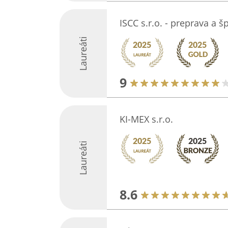
ISCC s.r.o. - preprava a š
Laureáti
9
KI-MEX s.r.o.
Laureáti
8.6