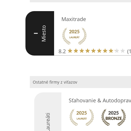
Maxitrade
Miesto
I
8.2
(
Ostatné firmy z viťazov
Sťahovanie & Autodoprava
Laureáti