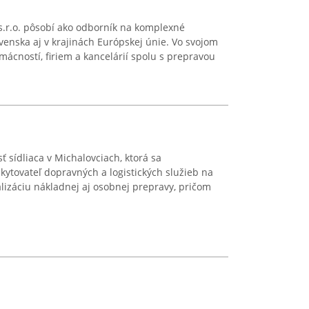
s.r.o. pôsobí ako odborník na komplexné
enska aj v krajinách Európskej únie. Vo svojom
mácností, firiem a kancelárií spolu s prepravou
ť sídliaca v Michalovciach, ktorá sa
kytovateľ dopravných a logistických služieb na
lizáciu nákladnej aj osobnej prepravy, pričom