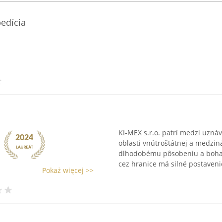
pedícia
KI-MEX s.r.o. patrí medzi uzn
oblasti vnútroštátnej a medzin
dlhodobému pôsobeniu a bohat
cez hranice má silné postavenie
Pokaż więcej >>