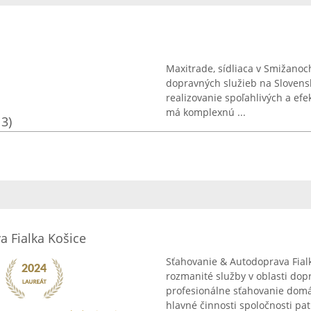
Maxitrade, sídliaca v Smižanoc
dopravných služieb na Slovensk
realizovanie spoľahlivých a ef
má komplexnú ...
13)
 Fialka Košice
Sťahovanie & Autodoprava Fialk
rozmanité služby v oblasti dop
profesionálne sťahovanie domác
hlavné činnosti spoločnosti patrí