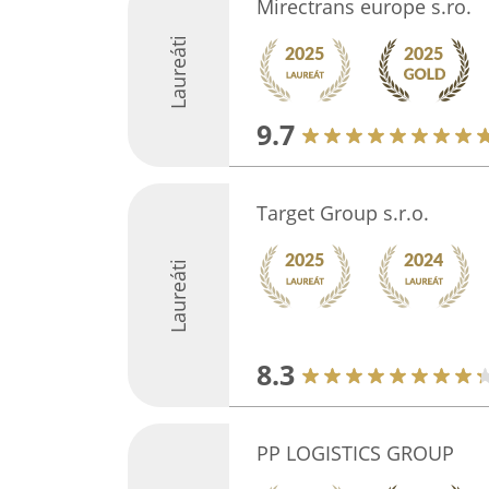
Mirectrans europe s.ro.
Laureáti
9.7
Target Group s.r.o.
Laureáti
8.3
PP LOGISTICS GROUP