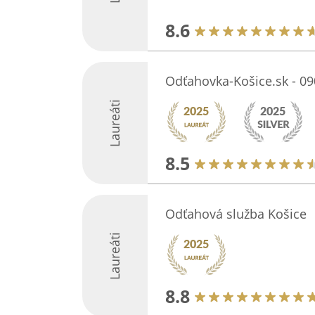
8.6
Odťahovka-Košice.sk - 09
Laureáti
8.5
Odťahová služba Košice
Laureáti
8.8