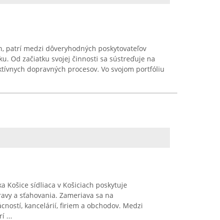
h, patrí medzi dôveryhodných poskytovateľov
u. Od začiatku svojej činnosti sa sústreďuje na
ektívnych dopravných procesov. Vo svojom portfóliu
a Košice sídliaca v Košiciach poskytuje
ravy a sťahovania. Zameriava sa na
ností, kancelárií, firiem a obchodov. Medzi
 ...