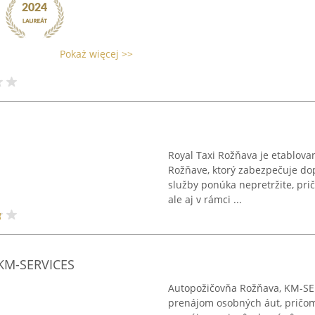
Pokaż więcej >>
Royal Taxi Rožňava je etablovan
Rožňave, ktorý zabezpečuje dop
služby ponúka nepretržite, pri
ale aj v rámci ...
 KM-SERVICES
Autopožičovňa Rožňava, KM-SER
prenájom osobných áut, pričom