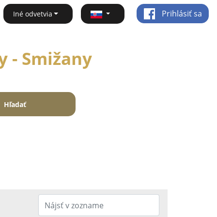
Prihlásiť sa
Iné odvetvia
y - Smižany
Hľadať