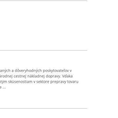
ávaných a dôveryhodných poskytovateľov v
árodnej cestnej nákladnej dopravy. Vďaka
ým skúsenostiam v sektore prepravy tovaru
 ...