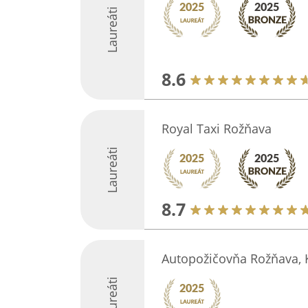
Laureáti
8.6
Royal Taxi Rožňava
Laureáti
8.7
Autopožičovňa Rožňava,
Laureáti