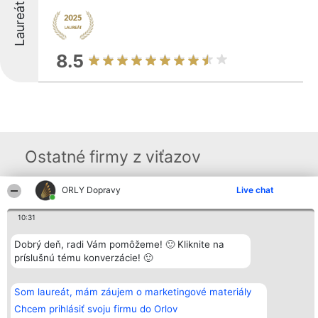
Laureáti
8.5
Ostatné firmy z viťazov
ORLY Dopravy
Live chat
Organizátor hodnotenia
Hodnotenie
Kontakt
Bright Side Solutions sp. z o.
Laureáti
Kontakt
10:31
o. sp. k.
Lista
ul. Ruska 22
wszystkich
Dobrý deň, radi Vám pomôžeme! 🙂 Kliknite na
Wrocław 50-079
Laureatów
príslušnú tému konverzácie! 🙂
KRS 0000749100 | Regon
Podmienky
381313360 | NIP 8943132676
Obchodné
+48 508 492 400
podmienky
Zásady
Som laureát, mám záujem o marketingové materiály
ochrany
Chcem prihlásiť svoju firmu do Orlov
osobných