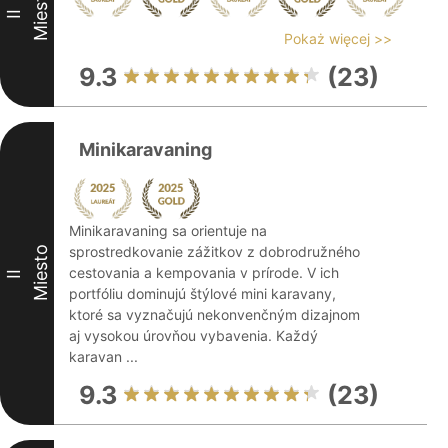
Miesto
II
Pokaż więcej >>
9.3
(23)
Minikaravaning
Minikaravaning sa orientuje na
sprostredkovanie zážitkov z dobrodružného
Miesto
cestovania a kempovania v prírode. V ich
II
portfóliu dominujú štýlové mini karavany,
ktoré sa vyznačujú nekonvenčným dizajnom
aj vysokou úrovňou vybavenia. Každý
karavan ...
9.3
(23)