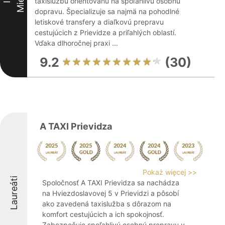
taxislužbu orientovanú na spoľahlivú osobnú
dopravu. Špecializuje sa najmä na pohodlné
letiskové transfery a diaľkovú prepravu
cestujúcich z Prievidze a priľahlých oblastí.
Vďaka dlhoročnej praxi ...
9.2
(30)
A TAXI Prievidza
Pokaż więcej >>
Laureáti
Spoločnosť A TAXI Prievidza sa nachádza
na Hviezdoslavovej 5 v Prievidzi a pôsobí
ako zavedená taxislužba s dôrazom na
komfort cestujúcich a ich spokojnosť.
Zabezpečuje spoľahlivú osobnú prepravu v