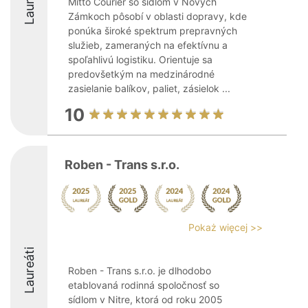
Laureáti
Mitto Courier so sídlom v Nových
Zámkoch pôsobí v oblasti dopravy, kde
ponúka široké spektrum prepravných
služieb, zameraných na efektívnu a
spoľahlivú logistiku. Orientuje sa
predovšetkým na medzinárodné
zasielanie balíkov, paliet, zásielok ...
10
Roben - Trans s.r.o.
Pokaż więcej >>
Laureáti
Roben - Trans s.r.o. je dlhodobo
etablovaná rodinná spoločnosť so
sídlom v Nitre, ktorá od roku 2005